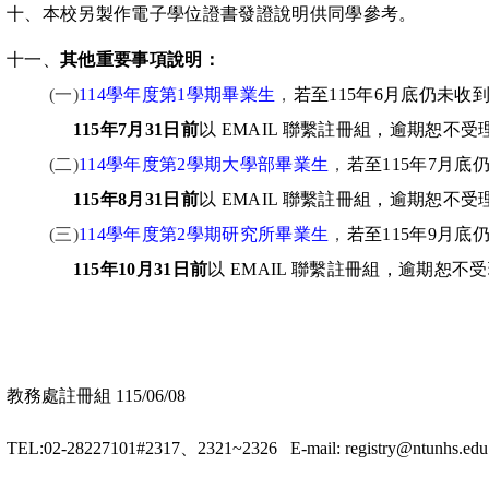
十、本校另製作電子學位證書發證說明供同學參考。
十一、
其他重要事項說明：
(一)
114
學年度第
1
學期畢業生
，
若至
115
年
6
月底仍未收
115
年
7
月
31
日前
以
EMAIL
聯繫註冊組
，逾期恕不受
(二)
114
學年度第
2
學期大學部畢業生
，
若至
115
年
7
月底
115
年
8
月
31
日前
以
EMAIL
聯繫註冊組
，逾期恕不受
(三)
114
學年度第
2
學期研究所畢業生
，
若至
115
年
9
月底
115
年
10
月
31
日前
以
EMAIL
聯繫註冊組
，逾期恕不受
教務處註冊組 115/06/08
TEL:02-28227101#2317、2321~2326
E-mail: registry@ntunhs.edu