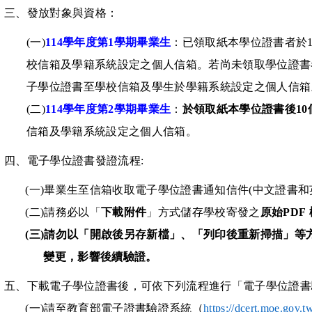
三、發放對象與資格：
(一)
114
學年度第
1
學期畢業生
：
已領取紙本學位證書者於
校信箱及學籍系統設定之個人信箱
。若尚未領取學位證書
子學位證書至學校信箱及學生於學籍系統設定之個人信箱
(二)
114
學年度第
2學期
畢業生
：
於領取紙本學位證書後
10
信箱及學籍系統設定之個人信箱
。
四、電子學位證書發證流程:
(一)畢業生至信箱收取電子學位證書通知信件
(
中文證書和
(二)
請務必以「
下載附件
」方式儲存學校寄發之
原始PDF
(三)請勿以「開啟後另存新檔」、「列印後重新掃描」等
變更，影響後續驗證。
五、下載電子學位證書後，可依下列流程進行
「電子學位證書
(一)
請至教育部電子證書驗證系統（
https://dcert.moe.gov.t