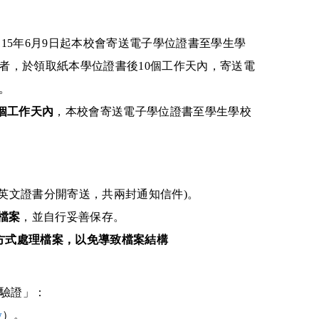
115
年
6
月9日起本校會寄送電子學位證書
至學生學
者，於領取紙本學位證書後10個工作天內，
寄送電
。
個工作天內
，
本校會寄送電子學位證書
至學生學校
英文證書分開寄送，共兩封通知信件
)。
檔案
，並自行妥善保存。
方式處理檔案，以免導致檔案結構
驗證」
：
w
）。