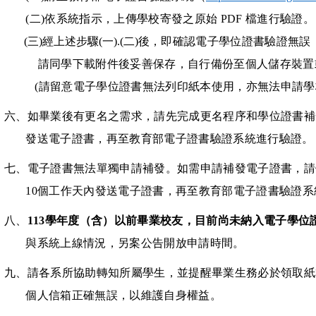
(二)
依系統指示，上傳學校寄發之原始
PDF
檔進行驗證。
(三)經上述步驟(一).(二)後
，即確認電子學位證書驗證無誤
請同學下載附件後妥善保存，自行備份至個人儲存裝置
(請留意電子學位證書無法列印紙本使用，亦無法申請學
六、如畢業後有更名之需求，請先完成更名程序和學位證書補
發送電子證書，再至教育部電子證書驗證系統進行驗證。
七、電子證書無法單獨申請補發。如需申請補發電子證書，請
10
個工作天內發送電子證書
，再至教育部電子證書驗證系
八、
113
學年度（含）以前畢業校友，目前尚未納入電子學位
與系統上線情況，另案公告開放申請時間。
九、請各系所協助轉知所屬學生，並提醒畢業生務必於領取紙
個人信箱正確無誤，以維護自身權益。